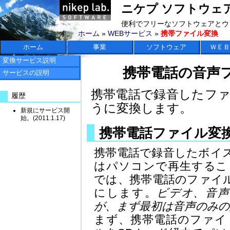
ニケプ ソフトウェアラボ 
便利でフリーなソフトウェアとウ
す。
ホーム
»
WEBサービス
»
携帯ファイル変換
ホーム
事業
ソフトウェア
ＷＥＢ
変換サービス説明
携帯電話の音声
サービスの説明
携帯電話で録音したフ
履歴
うに変換します。
新規にサービス開
始。(2011.1.17)
携帯電話ファイル変
携帯電話で録音したボイ
はパソコンで再生するこ
では、携帯電話のファイ
にします。
ビデオ、音声
が、まず最初は音声のみの
まず、携帯電話のファイ