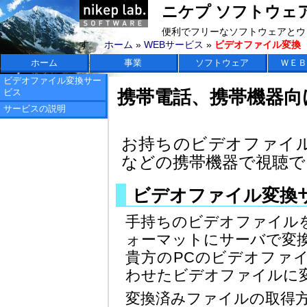
ニケプ ソフトウェアラボ 
便利でフリーなソフトウェアとウ
す。
ホーム
»
WEBサービス
»
ビデオファイル変換
ホーム
事業
ソフトウェア
ＷＥＢ
ビデオファイル変換サー
ビス
携帯電話、携帯機器向
サービスの説明
お持ちのビデオファイルを
などの携帯機器で視聴で
ビデオファイル変換
手持ちのビデオファイル
ォーマットにサーバで変
貴方のPCのビデオファ
わせたビデオファイルに
変換済みファイルの取得