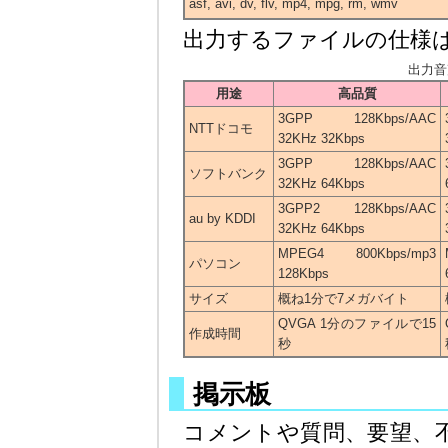
asf, avi, dv, flv, mp4, mpg, rm, wmv
出力するファイルの仕様
出力音
用途
高品質
3GPP 128Kbps/AAC
NTTドコモ
32KHz 32Kbps
3GPP 128Kbps/AAC
ソフトバンク
32KHz 64Kbps
3GPP2 128Kbps/AAC
au by KDDI
32KHz 64Kbps
MPEG4 800Kbps/mp3
パソコン
128Kbps
サイズ
概ね1分で7メガバイト
QVGA 1分のファイルで15
作成時間
秒
掲示板
コメントや質問、要望、