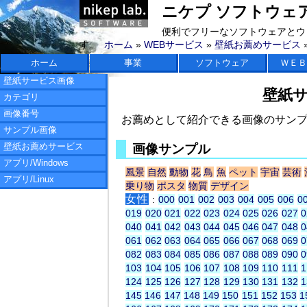
ニケプ ソフトウェアラボ 
便利でフリーなソフトウェアとウ
す。
ホーム
»
WEBサービス
»
壁紙お薦めサービス
ホーム
事業
ソフトウェア
ＷＥＢ
壁紙サービス画像
壁紙
カテゴリ
画像番号
お薦めとして紹介できる画像のサン
サンプル画像
壁紙お薦めサービス
画像サンプル
アプリ/Windows
風景
自然
動物
花
鳥
魚
ペット
宇宙
芸術
アプリ/Linux
乗り物
ポスタ
物質
デザイン
女性
:
000
001
002
003
004
005
006
0
019
020
021
022
023
024
025
026
027
0
040
041
042
043
044
045
046
047
048
0
061
062
063
064
065
066
067
068
069
0
082
083
084
085
086
087
088
089
090
0
103
104
105
106
107
108
109
110
111
1
124
125
126
127
128
129
130
131
132
1
145
146
147
148
149
150
151
152
153
1